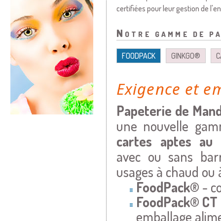
certifiées pour leur gestion de l
Notre gamme de pa
FOODPACK
GINKGO®
C
Exigence et e
Papeterie de Man
une nouvelle ga
cartes aptes au 
avec ou sans barr
usages à chaud ou à
FoodPack®
- c
FoodPack®
CT
emballage alime