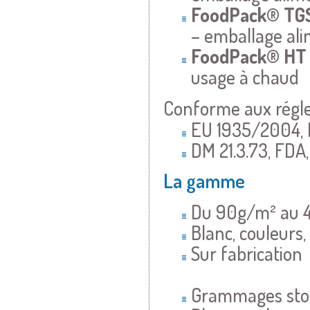
FoodPack®
TG
– emballage ali
FoodPack®
H
usage à chaud
Conforme aux régl
EU 1935/2004, 
DM 21.3.73, FDA
La gamme
Du 90g/m² au 
Blanc, couleurs,
Sur fabrication
Grammages sto