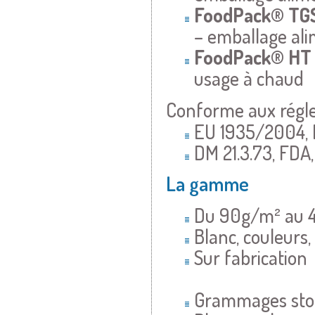
FoodPack®
TG
– emballage ali
FoodPack®
H
usage à chaud
Conforme aux régl
EU 1935/2004, 
DM 21.3.73, FDA
La gamme
Du 90g/m² au 
Blanc, couleurs,
Sur fabrication
Grammages sto