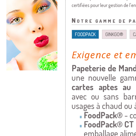
certifiées pour leur gestion de l
Notre gamme de pa
FOODPACK
GINKGO®
C
Exigence et e
Papeterie de Man
une nouvelle ga
cartes aptes au 
avec ou sans barr
usages à chaud ou à
FoodPack®
- c
FoodPack®
CT
emballage alime