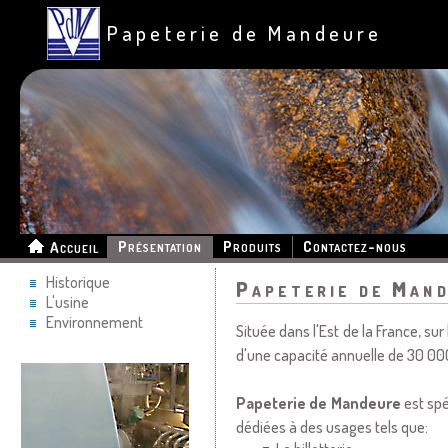
Papeterie de Mandeure
Présentation
Produits
Contactez-nous
Accueil
Historique
Papeterie de Man
L'usine
Environnement
Située dans l'Est de la France, su
d'une capacité annuelle de 30 000
Papeterie de Mandeure
est spé
dédiées à des usages tels que: