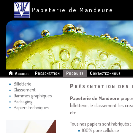
Papeterie de Mandeure
Présentation
Produits
Contactez-nous
Accueil
Billetterie
Présentation des 
Classement
Gammes graphiques
Papeterie de Mandeure
propose
Packaging
billetterie, le classement, les c
Papiers techniques
etc.
Tous nos papiers sont fabriqués :
100% pure cellulose