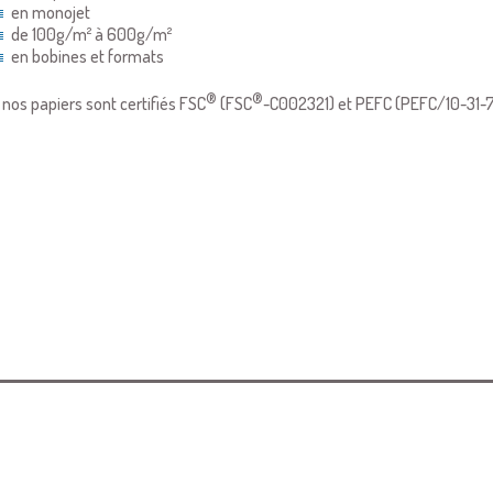
en monojet
de 100g/m² à 600g/m²
en bobines et formats
®
®
 nos papiers sont certifiés FSC
(FSC
-C002321) et PEFC (PEFC/10-31-7