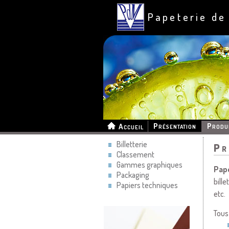
Papeterie de
Présentation
Produ
Accueil
Billetterie
Pr
Classement
Gammes graphiques
Pap
Packaging
bill
Papiers techniques
etc.
Tous