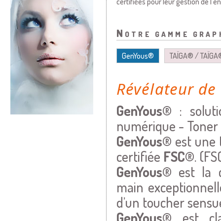
certifiées pour leur gestion de l
Notre gamme grap
GenYous®
TAÏGA® / TAÏGA
Révélateur de
GenYous®
: solut
numérique - Toner s
GenYous®
est une t
certifiée
FSC®
. (F
GenYous®
est la 
main exceptionnell
d’un toucher sensue
GenYous®
est cla