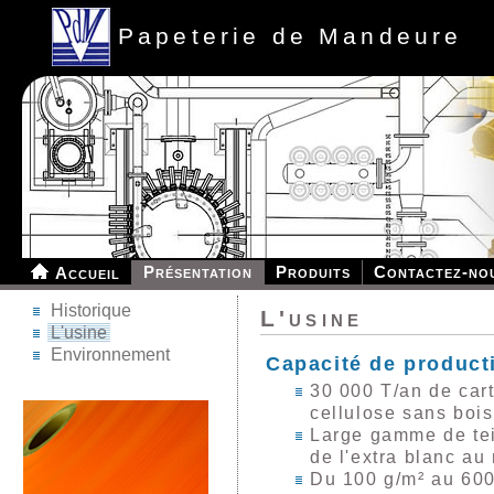
Papeterie de Mandeure
Présentation
Produits
Contactez-no
Accueil
Historique
L'usine
L'usine
Environnement
Capacité de product
30 000 T/an de car
cellulose sans bois
Large gamme de tei
de l'extra blanc au
Du 100 g/m² au 600