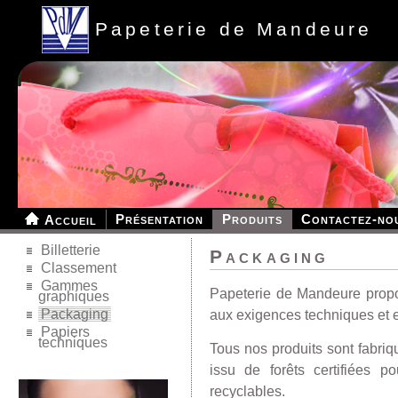
Papeterie de Mandeure
Présentation
Produits
Contactez-no
Accueil
Billetterie
Packaging
Classement
Gammes
Papeterie de Mandeure propo
graphiques
Packaging
aux exigences techniques et e
Papiers
techniques
Tous nos produits sont fabriq
issu de forêts certifiées 
recyclables.