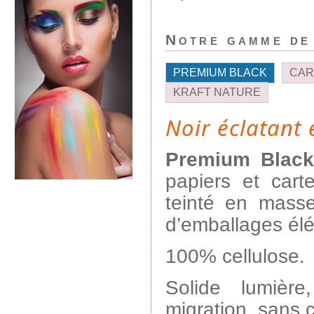
Notre gamme de
PREMIUM BLACK
CAR
KRAFT NATURE
Noir éclatant 
Premium Blac
papiers et cart
teinté en masse
d’emballages élé
100% cellulose.
Solide lumiè
migration, sans 