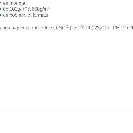
en monojet
de 100g/m² à 600g/m²
en bobines et formats
®
®
 nos papiers sont certifiés FSC
(FSC
-C002321) et PEFC (P