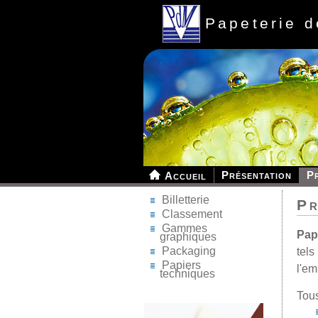
Papeterie 
Présentation
P
Accueil
Billetterie
Pr
Classement
Gammes
Pap
graphiques
Packaging
tels
Papiers
l'em
techniques
Tous