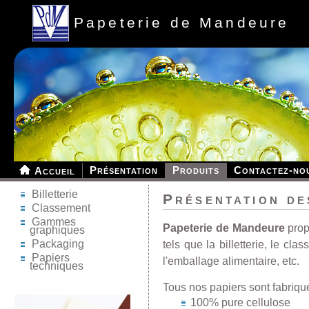
Papeterie de Mandeure
Présentation
Produits
Contactez-no
Accueil
Billetterie
Présentation de
Classement
Gammes
Papeterie de Mandeure
prop
graphiques
Packaging
tels que la billetterie, le c
Papiers
l'emballage alimentaire, etc.
techniques
Tous nos papiers sont fabriqué
100% pure cellulose